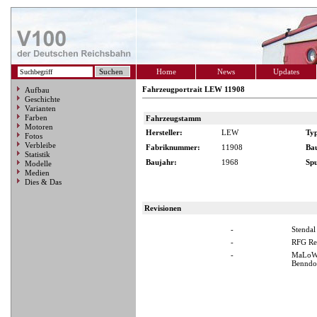
Home
News
Updates
Fahrzeugportrait LEW 11908
Aufbau
Geschichte
Varianten
Farben
Fahrzeugstamm
Motoren
Hersteller:
LEW
Ty
Fotos
Verbleibe
Fabriknummer:
11908
Ba
Statistik
Baujahr:
1968
Spu
Modelle
Medien
Dies & Das
Revisionen
-
Stendal
-
RFG Re
-
MaLoWa
Benndo