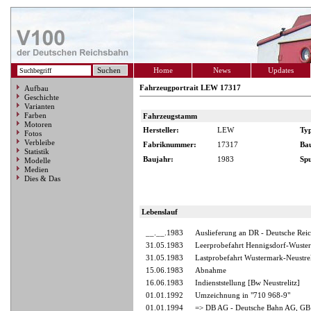
Home
News
Updates
Fahrzeugportrait LEW 17317
Aufbau
Geschichte
Varianten
Farben
Fahrzeugstamm
Motoren
Hersteller:
LEW
Ty
Fotos
Verbleibe
Fabriknummer:
17317
Ba
Statistik
Baujahr:
1983
Spu
Modelle
Medien
Dies & Das
Lebenslauf
__.__.1983
Auslieferung an DR - Deutsche Rei
31.05.1983
Leerprobefahrt Hennigsdorf-Wuste
31.05.1983
Lastprobefahrt Wustermark-Neustrel
15.06.1983
Abnahme
16.06.1983
Indienststellung [Bw Neustrelitz]
01.01.1992
Umzeichnung in "710 968-9"
01.01.1994
=> DB AG - Deutsche Bahn AG, GB 