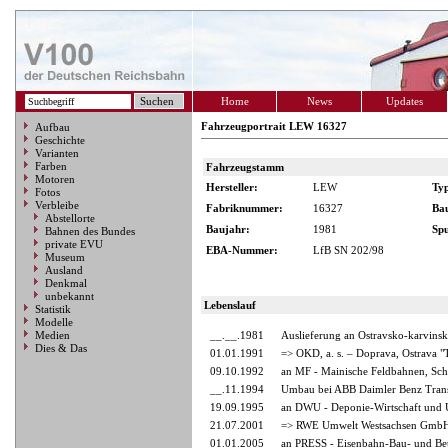
Home
News
Updates
Fahrzeugportrait LEW 16327
Aufbau
Geschichte
Varianten
Farben
Fahrzeugstamm
Motoren
Hersteller:
LEW
Ty
Fotos
Verbleibe
Fabriknummer:
16327
Ba
Abstellorte
Baujahr:
1981
Spu
Bahnen des Bundes
private EVU
EBA-Nummer:
LfB SN 202/98
Museum
Ausland
Denkmal
unbekannt
Lebenslauf
Statistik
Modelle
Medien
__.__.1981
Auslieferung an Ostravsko-karvinsk
Dies & Das
01.01.1991
=> OKD, a. s. – Doprava, Ostrava 
09.10.1992
an MF - Mainische Feldbahnen, Sch
__.11.1994
Umbau bei ABB Daimler Benz Tra
19.09.1995
an DWU - Deponie-Wirtschaft und 
21.07.2001
=> RWE Umwelt Westsachsen GmbH,
01.01.2005
an PRESS - Eisenbahn-Bau- und Betr