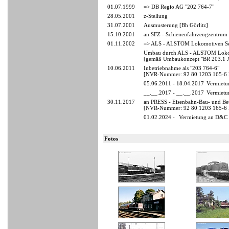
01.07.1999
=> DB Regio AG "202 764-7"
28.05.2001
z-Stellung
31.07.2001
Ausmusterung [Bh Görlitz]
15.10.2001
an SFZ - Schienenfahrzeugzentrum 
01.11.2002
=> ALS - ALSTOM Lokomotiven Ser
Umbau durch ALS - ALSTOM Lokom
[gemäß Umbaukonzept "BR 203.1 
10.06.2011
Inbetriebnahme als "203 764-6"
[NVR-Nummer: 92 80 1203 165-6 
05.06.2011 - 18.04.2017
Vermietu
__.__.2017 - __.__.2017
Vermietu
30.11.2017
an PRESS - Eisenbahn-Bau- und Betr
[NVR-Nummer: 92 80 1203 165-6
01.02.2024 -
Vermietung an D&C 
Fotos