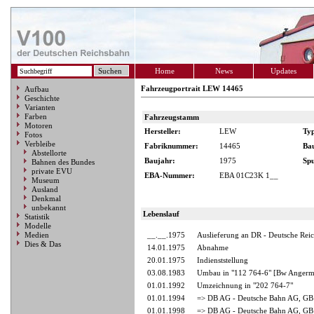
Home
News
Updates
Fahrzeugportrait LEW 14465
Aufbau
Geschichte
Varianten
Farben
Fahrzeugstamm
Motoren
Hersteller:
LEW
Ty
Fotos
Verbleibe
Fabriknummer:
14465
Ba
Abstellorte
Baujahr:
1975
Spu
Bahnen des Bundes
private EVU
EBA-Nummer:
EBA 01C23K 1__
Museum
Ausland
Denkmal
unbekannt
Lebenslauf
Statistik
Modelle
Medien
__.__.1975
Auslieferung an DR - Deutsche Rei
Dies & Das
14.01.1975
Abnahme
20.01.1975
Indienststellung
03.08.1983
Umbau in "112 764-6" [Bw Anger
01.01.1992
Umzeichnung in "202 764-7"
01.01.1994
=> DB AG - Deutsche Bahn AG, GB 
01.01.1998
=> DB AG - Deutsche Bahn AG, GB