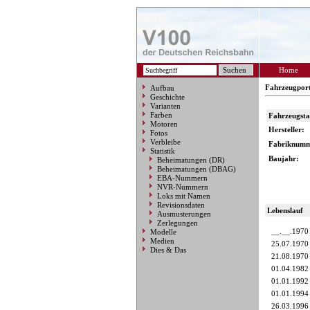
Home
Fahrzeugpor
Aufbau
Geschichte
Varianten
Farben
Fahrzeugst
Motoren
Hersteller:
Fotos
Verbleibe
Fabriknumm
Statistik
Baujahr:
Beheimatungen (DR)
Beheimatungen (DBAG)
EBA-Nummern
NVR-Nummern
Loks mit Namen
Revisionsdaten
Lebenslauf
Ausmusterungen
Zerlegungen
__.__.1970
Modelle
Medien
25.07.1970
Dies & Das
21.08.1970
01.04.1982
01.01.1992
01.01.1994
26.03.1996