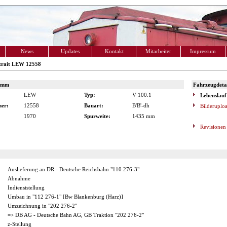
News
Updates
Kontakt
Mitarbeiter
Impressum
trait LEW 12558
amm
Fahrzeugdetai
LEW
Typ:
V 100.1
Lebenslauf
er:
12558
Bauart:
B'B'-dh
Bilderuplo
1970
Spurweite:
1435 mm
Revisionen
Auslieferung an DR - Deutsche Reichsbahn "110 276-3"
Abnahme
Indienststellung
Umbau in "112 276-1" [Bw Blankenburg (Harz)]
Umzeichnung in "202 276-2"
=> DB AG - Deutsche Bahn AG, GB Traktion "202 276-2"
z-Stellung