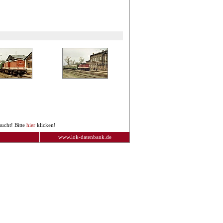
ucht! Bitte
hier
klicken!
www.lok-datenbank.de