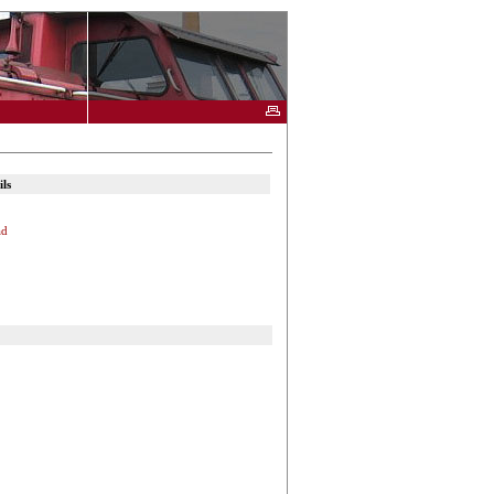
ls
ad