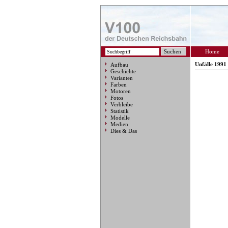
Home
Unfälle 1991
Aufbau
Geschichte
Varianten
Farben
Motoren
Fotos
Verbleibe
Statistik
Modelle
Medien
Dies & Das