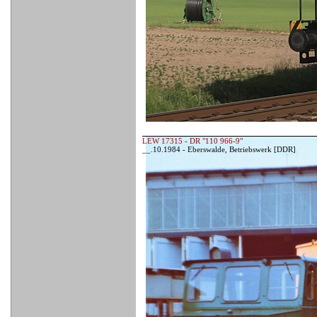
LEW 17315 - DR "110 966-9"
__.10.1984 - Eberswalde, Betriebswerk [DDR]