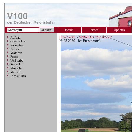
Home
News
Updates
LEW 14081 - STRABAG "203 012-0"
Aufbau
29.05.2020 - bei Bienenbüttel
Geschichte
Varianten
Farben
Motoren
Fotos
Verbleibe
Statistik
Modelle
Medien
Dies & Das