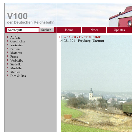
Home
News
Updates
LEW 11908 - DR "110 070-0"
Aufbau
14.03.1991 - Freyburg (Unstrut)
Geschichte
Varianten
Farben
Motoren
Fotos
Verbleibe
Statistik
Modelle
Medien
Dies & Das