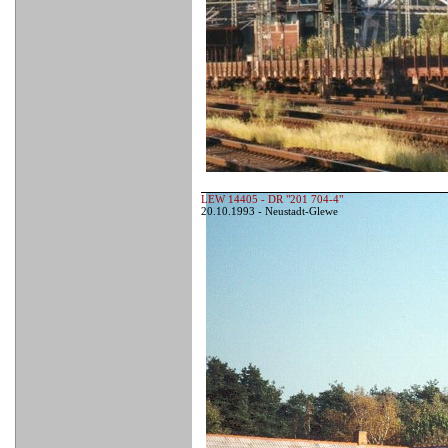
LEW 14405 - DR "201 704-4"
20.10.1993 - Neustadt-Glewe