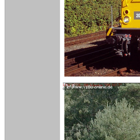
LEW 17726 - DB Schenker "298 337-7"
03.09.2010 - Eberswalde