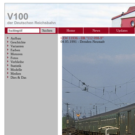
Home
News
Updates
LEW 11936 - DR "112 098-9"
Aufbau
04.05.1991 - Dresden-Neustadt
Geschichte
Varianten
Farben
Motoren
Fotos
Verbleibe
Statistik
Modelle
Medien
Dies & Das