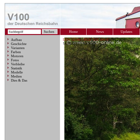
Home
News
Updates
LEW 12546 - HGB "203 504-6"
Aufbau
14.06.2005 - Karlstadt
Geschichte
Varianten
Farben
Motoren
Fotos
Verbleibe
Statistik
Modelle
Medien
Dies & Das