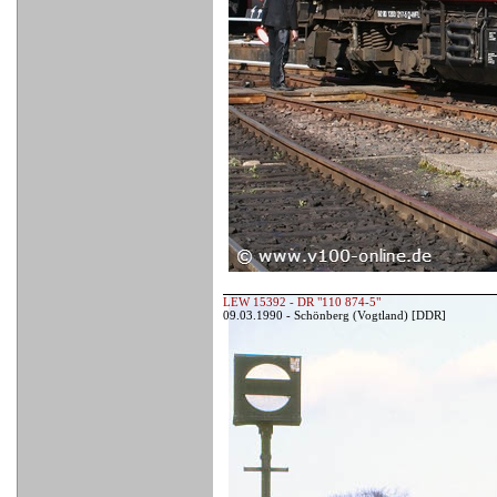
LEW 15392 - DR "110 874-5"
09.03.1990 - Schönberg (Vogtland) [DDR]