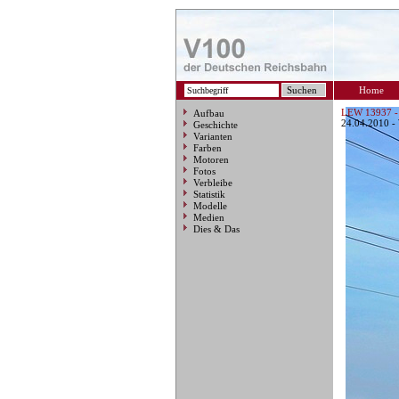
Home
LEW 13937 -
Aufbau
24.04.2010 -
Geschichte
Varianten
Farben
Motoren
Fotos
Verbleibe
Statistik
Modelle
Medien
Dies & Das