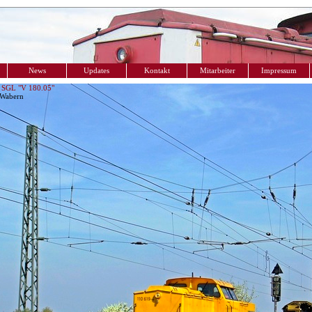
News
Updates
Kontakt
Mitarbeiter
Impressum
 SGL "V 180.05"
 Wabern