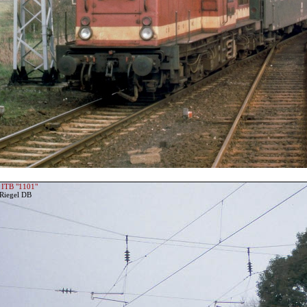
 ITB "1101"
 Riegel DB