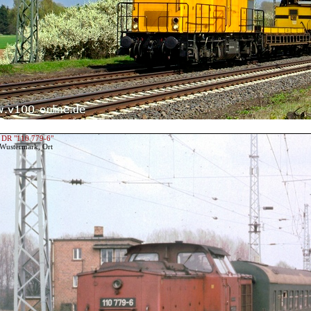
 DR "110 779-6"
 Wustermark, Ort