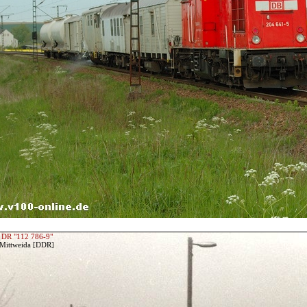
 DR "112 786-9"
 Mittweida [DDR]