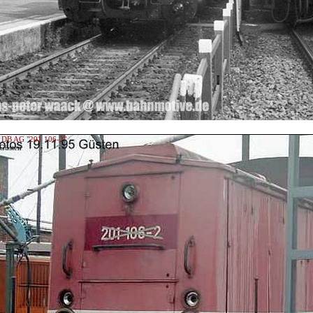
 DB AG "201 106-2"
 Güsten