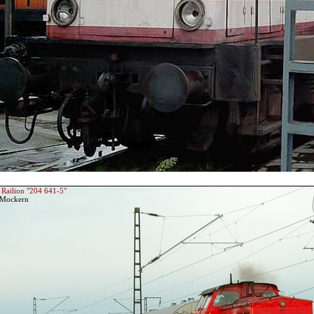
Railion "204 641-5"
 Mockern