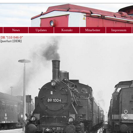
News
Updates
Kontakt
Mitarbeiter
Impressum
 DR "110 046-0"
 Querfurt [DDR]