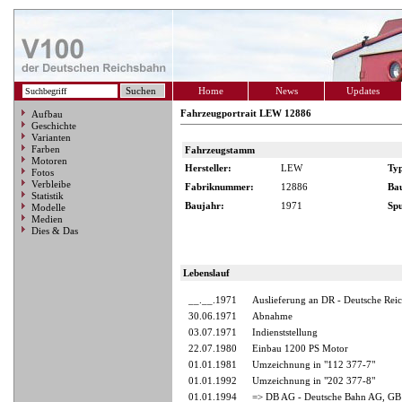
Home
News
Updates
Fahrzeugportrait LEW 12886
Aufbau
Geschichte
Varianten
Farben
Fahrzeugstamm
Motoren
Hersteller:
LEW
Ty
Fotos
Verbleibe
Fabriknummer:
12886
Ba
Statistik
Baujahr:
1971
Spu
Modelle
Medien
Dies & Das
Lebenslauf
__.__.1971
Auslieferung an DR - Deutsche Rei
30.06.1971
Abnahme
03.07.1971
Indienststellung
22.07.1980
Einbau 1200 PS Motor
01.01.1981
Umzeichnung in "112 377-7"
01.01.1992
Umzeichnung in "202 377-8"
01.01.1994
=> DB AG - Deutsche Bahn AG, GB 