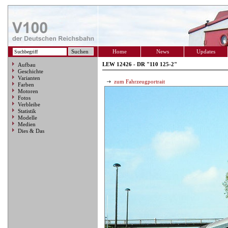
Home
News
Updates
LEW 12426 - DR "110 125-2"
Aufbau
Geschichte
Varianten
zum Fahrzeugportrait
Farben
Motoren
Fotos
Verbleibe
Statistik
Modelle
Medien
Dies & Das