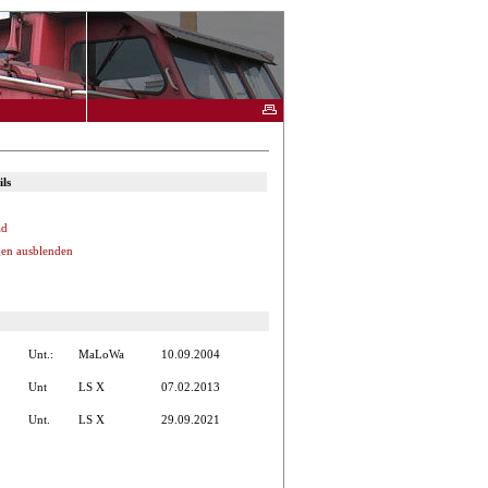
ls
ad
en ausblenden
Unt.:
MaLoWa
10.09.2004
Unt
LS X
07.02.2013
Unt.
LS X
29.09.2021