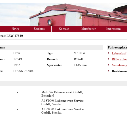
News
Updates
Kontakt
Mitarbeiter
Impressum
trait LEW 17849
amm
Fahrzeugdetai
LEW
Typ:
V 100.4
Lebenslauf
er:
17849
Bauart:
B'B'-dh
Bilderuplo
1982
Spurweite:
1435 mm
Vermietung
r:
LfB SN 767/04
Revisionen
-
MaLoWa Bahnwerkstatt GmbH,
Benndorf
-
ALSTOM Lokomotiven Service
GmbH, Stendal
-
ALSTOM Lokomotiven Service
GmbH, Stendal