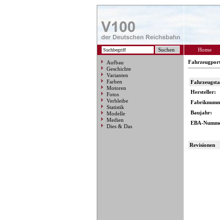
Home
Fahrzeugpor
Aufbau
Geschichte
Varianten
Farben
Fahrzeugst
Motoren
Hersteller:
Fotos
Verbleibe
Fabriknumm
Statistik
Baujahr:
Modelle
Medien
EBA-Numme
Dies & Das
Revisionen