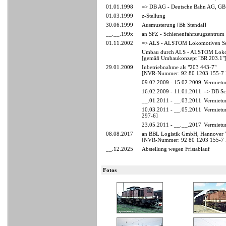
01.01.1998
=> DB AG - Deutsche Bahn AG, GB
01.03.1999
z-Stellung
30.06.1999
Ausmusterung [Bh Stendal]
__.__.199x
an SFZ - Schienenfahrzeugzentrum 
01.11.2002
=> ALS - ALSTOM Lokomotiven Ser
Umbau durch ALS - ALSTOM Lokom
[gemäß Umbaukonzept "BR 203.1"
29.01.2009
Inbetriebnahme als "203 443-7"
[NVR-Nummer: 92 80 1203 155-7
09.02.2009 - 15.02.2009
Vermietu
16.02.2009 - 11.01.2011
=> DB Sc
__.01.2011 - __.03.2011
Vermietu
10.03.2011 - __.05.2011
Vermietu
297-6]
23.05.2011 - __.__.2017
Vermietu
08.08.2017
an BBL Logistik GmbH, Hannover 
[NVR-Nummer: 92 80 1203 155-7
__.12.2025
Abstellung wegen Fristablauf
Fotos