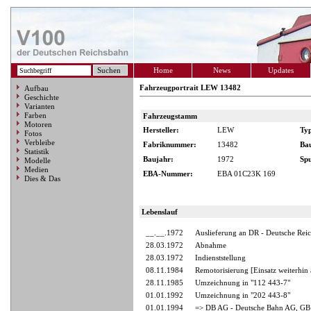
Home
News
Updates
Fahrzeugportrait LEW 13482
Aufbau
Geschichte
Varianten
Farben
Fahrzeugstamm
Motoren
Hersteller:
LEW
Ty
Fotos
Verbleibe
Fabriknummer:
13482
Ba
Statistik
Baujahr:
1972
Spu
Modelle
Medien
EBA-Nummer:
EBA 01C23K 169
Dies & Das
Lebenslauf
__.__.1972
Auslieferung an DR - Deutsche Rei
28.03.1972
Abnahme
28.03.1972
Indienststellung
08.11.1984
Remotorisierung [Einsatz weiterhin
28.11.1985
Umzeichnung in "112 443-7"
01.01.1992
Umzeichnung in "202 443-8"
01.01.1994
=> DB AG - Deutsche Bahn AG, GB 