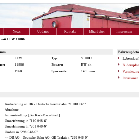
News
Updates
Kontakt
Mitarbeiter
Impressum
trait LEW 11886
amm
Fahrzeugdetai
LEW
Typ:
V 100.1
Lebenslauf
er:
11886
Bauart:
B'B'-dh
Bilderuplo
1968
Spurweite:
1435 mm
Vermietung
Revisionen
Auslieferung an DR - Deutsche Reichsbahn "V 100 048"
Abnahme
Indienststellung [Bw Karl-Marx-Stadt]
Umzeichnung in "110 048-6"
Umzeichnung in "201 048-6"
Umbau in "298 048-0"
=> DB AG - Deutsche Bahn AG, GB Traktion "298 048-0"