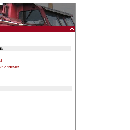
ls
ad
en einblenden