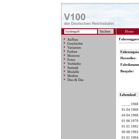
Home
Fahrzeugpor
Aufbau
Geschichte
Varianten
Farben
Fahrzeugst
Motoren
Hersteller:
Fotos
Verbleibe
Fabriknumm
Statistik
Baujahr:
Modelle
Medien
Dies & Das
Lebenslauf
__.__.1968
01.04.1968
04.04.1968
01.06.1970
01.01.1992
09.08.1993
01.01.1994