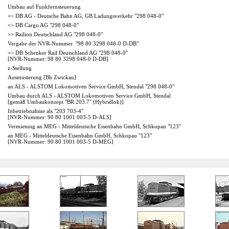
Umbau auf Funkfernsteuerung
=> DB AG - Deutsche Bahn AG, GB Ladungsverkehr "298 048-0"
=> DB Cargo AG "298 048-0"
=> Railion Deutschland AG "298 048-0"
Vergabe der NVR-Nummer "98 80 3298 048-0 D-DB"
=> DB Schenker Rail Deutschland AG "298 048-0"
[NVR-Nummer: 98 80 3298 048-0 D-DB]
z-Stellung
Ausmusterung [Bh Zwickau]
an ALS - ALSTOM Lokomotiven Service GmbH, Stendal "298 048-0"
Umbau durch ALS - ALSTOM Lokomotiven Service GmbH, Stendal
[gemäß Umbaukonzept "BR 203.7" (Hybridlok)]
Inbetriebnahme als "203 703-4"
[NVR-Nummer: 90 80 1001 003-5 D-ALS]
Vermietung an MEG - Mitteldeutsche Eisenbahn GmbH, Schkopau "123"
an MEG - Mitteldeutsche Eisenbahn GmbH, Schkopau "123"
[NVR-Nummer: 90 80 1001 003-5 D-MEG]