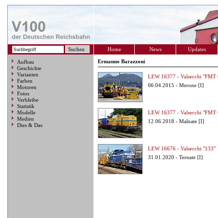
Home
News
Updates
Ermanno Barazzoni
Aufbau
Geschichte
Varianten
LEW 16377 - Valsecchi "FMT
Farben
06.04.2015 - Merone [I]
Motoren
Fotos
Verbleibe
Statistik
Modelle
LEW 16377 - Valsecchi "FMT
Medien
12.06.2018 - Malnate [I]
Dies & Das
LEW 16676 - Valsecchi "133"
31.01.2020 - Ternate [I]