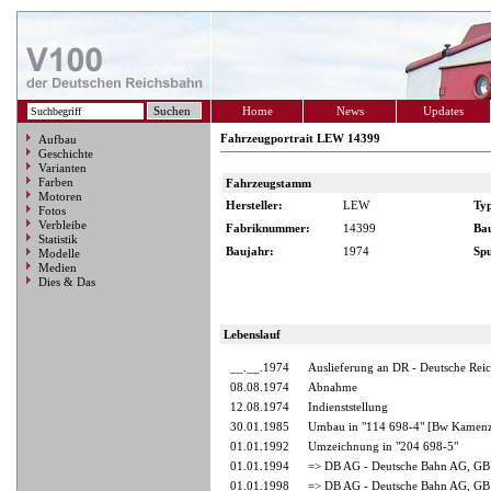
Home
News
Updates
Fahrzeugportrait LEW 14399
Aufbau
Geschichte
Varianten
Farben
Fahrzeugstamm
Motoren
Hersteller:
LEW
Ty
Fotos
Verbleibe
Fabriknummer:
14399
Ba
Statistik
Baujahr:
1974
Spu
Modelle
Medien
Dies & Das
Lebenslauf
__.__.1974
Auslieferung an DR - Deutsche Rei
08.08.1974
Abnahme
12.08.1974
Indienststellung
30.01.1985
Umbau in "114 698-4" [Bw Kamen
01.01.1992
Umzeichnung in "204 698-5"
01.01.1994
=> DB AG - Deutsche Bahn AG, GB 
01.01.1998
=> DB AG - Deutsche Bahn AG, GB