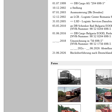
01.07.1999
=> DB Cargo AG "204 698-5"
10.12.2002
z-Stellung
07.01.2003
Ausmusterung [Bh Dresden]
12.12.2002
an LCR - Logistic Center Romania S
31.03.2005
=> LSD - Logistic Services Danubiu
05.05.2010
an DB Schenker Rail Bulgaria EOO
[NVR-Nummer: 98 52 0204 698-
01.06.2016
=> DB Cargo Bulgaria EOOD, Pirdop
[NVR-Nummer: 98 52 0204 698-
__.__.2018
Umzeichnung in "56 698-5"
[NVR-Nummer: 98 52 1756 698-
__.__.202x - __.06.2026
Abstellu
21.06.2026
Rücküberführung nach Deutschlan
Fotos