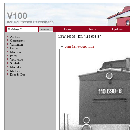
Home
News
Updates
LEW 14399 - DR "110 698-8"
Aufbau
Geschichte
Varianten
zum Fahrzeugportrait
Farben
Motoren
Fotos
Verbleibe
Statistik
Modelle
Medien
Dies & Das