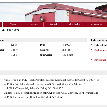
News
Updates
Kontakt
Mitarbeiter
Impressum
trait LEW 16674
amm
Fahrzeugdetai
LEW
Typ:
V 100.4
Lebenslauf
er:
16674
Bauart:
B'B'-dh
Bilderuplo
1981
Spurweite:
1435 mm
Revisionen
Auslieferung an PCK - VEB Petrolchemisches Kombinat, Schwedt (Oder) "V 100.4-15"
=> PCK - Petrolchemie und Kraftstoffe AG, Schwedt (Oder) "V 100.4-15"
=> PCK Raffinerie AG, Schwedt (Oder) "V 100.4-15"
Umbau "V 150-5" [Rekonstruktion mit CAT-Motor, GSW-Getriebe, Voith-Kühlanlage]
=> PCK Raffinerie GmbH, Schwedt (Oder) "V 150-5"