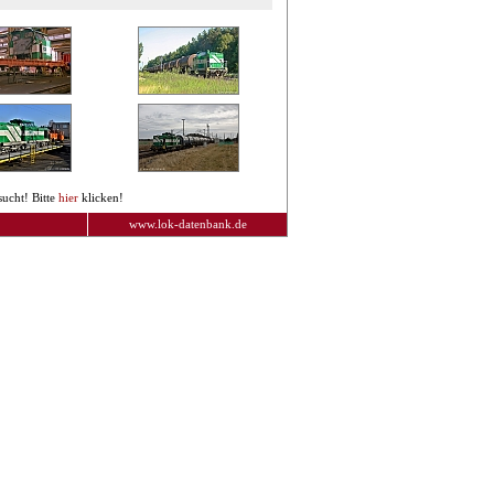
ucht! Bitte
hier
klicken!
www.lok-datenbank.de