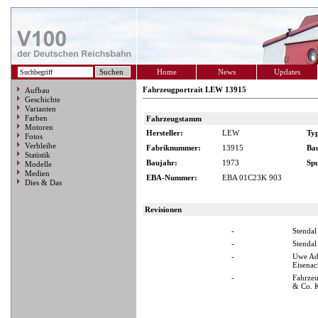
Home
News
Updates
Fahrzeugportrait LEW 13915
Aufbau
Geschichte
Varianten
Farben
Fahrzeugstamm
Motoren
Hersteller:
LEW
Ty
Fotos
Verbleibe
Fabriknummer:
13915
Ba
Statistik
Baujahr:
1973
Spu
Modelle
Medien
EBA-Nummer:
EBA 01C23K 903
Dies & Das
Revisionen
-
Stendal
-
Stendal
-
Uwe A
Eisenac
-
Fahrze
& Co. 