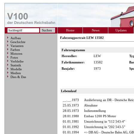
Home
News
Updates
Fahrzeugportrait LEW 13582
Aufbau
Geschichte
Varianten
Farben
Fahrzeugstamm
Motoren
Hersteller:
LEW
Ty
Fotos
Verbleibe
Fabriknummer:
13582
Ba
Statistik
Baujahr:
1973
Spu
Modelle
Medien
Dies & Das
Lebenslauf
__.__.1973
Auslieferung an DR - Deutsche Rei
25.05.1973
Abnahme
28.05.1973
Indienststellung
28.01.1980
Einbau 1200 PS Motor
01.01.1981
Umzeichnung in "112 543-4"
01.01.1992
Umzeichnung in "202 543-5"
01.01.1994
=> DB AG - Deutsche Bahn AG, GB 