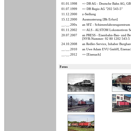
01.01.1998
=> DB AG - Deutsche Bahn AG, GB
01.07.1999
=> DB Regio AG "202 543-5"
11.12.2000
z-Stellung
15.12.2000
Ausmusterung [Bh Erfurt]
__.__.200x
an SFZ - Schienenfahrzeugzentrum 
01.11.2002
=> ALS - ALSTOM Lokomotiven Ser
20.07.2007
an PRESS - Eisenbahn-Bau- und Betr
[NVR-Nummer: 92 80 1202 543-5
24.10.2008
an Redler-Service, Inhaber Burghar
__.__.2010
an Uwe Adam EVU GmbH, Eisenach
__.__.2012
++ [Eisenach]
Fotos