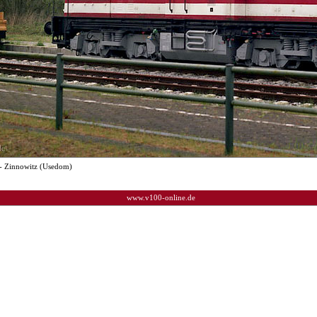
- Zinnowitz (Usedom)
www.v100-online.de