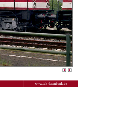
www.lok-datenbank.de