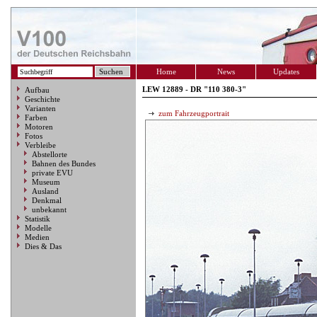
Home
News
Updates
LEW 12889 - DR "110 380-3"
Aufbau
Geschichte
Varianten
zum Fahrzeugportrait
Farben
Motoren
Fotos
Verbleibe
Abstellorte
Bahnen des Bundes
private EVU
Museum
Ausland
Denkmal
unbekannt
Statistik
Modelle
Medien
Dies & Das