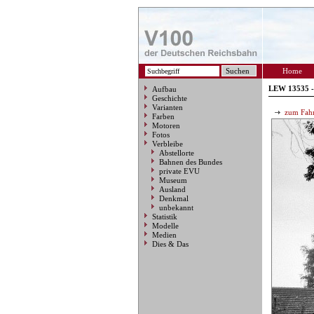
Home
LEW 13535 -
Aufbau
Geschichte
Varianten
zum Fahr
Farben
Motoren
Fotos
Verbleibe
Abstellorte
Bahnen des Bundes
private EVU
Museum
Ausland
Denkmal
unbekannt
Statistik
Modelle
Medien
Dies & Das