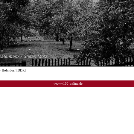
- Hohndorf [DDR]
www.v100-online.de