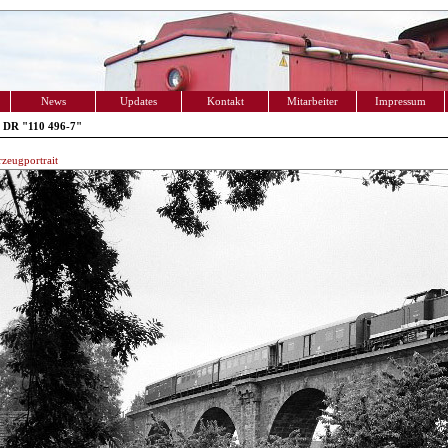
News
Updates
Kontakt
Mitarbeiter
Impressum
 DR "110 496-7"
zeugportrait