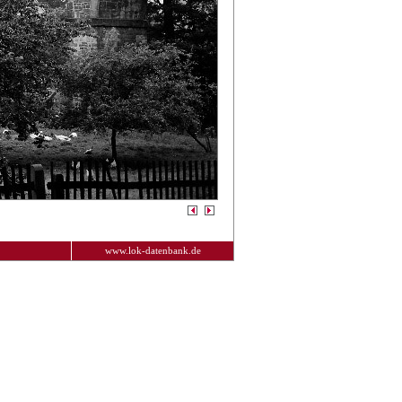
www.lok-datenbank.de