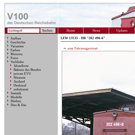
Home
News
Updates
LEW 13535 - DR "202 496-6"
Aufbau
Geschichte
Varianten
zum Fahrzeugportrait
Farben
Motoren
Fotos
Verbleibe
Abstellorte
Bahnen des Bundes
private EVU
Museum
Ausland
Denkmal
unbekannt
Statistik
Modelle
Medien
Dies & Das