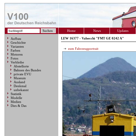
Home
News
Updates
LEW 16377 - Valsecchi "FMT GE 0242 A"
Aufbau
Geschichte
Varianten
zum Fahrzeugportrait
Farben
Motoren
Fotos
Verbleibe
Abstellorte
Bahnen des Bundes
private EVU
Museum
Ausland
Denkmal
unbekannt
Statistik
Modelle
Medien
Dies & Das