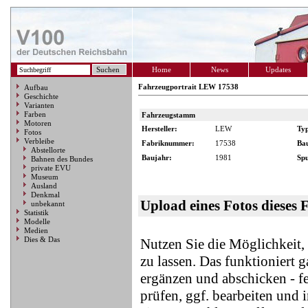
Home
News
Updates
Fahrzeugportrait LEW 17538
Aufbau
Geschichte
Varianten
Farben
Fahrzeugstamm
Motoren
Hersteller:
LEW
Ty
Fotos
Verbleibe
Fabriknummer:
17538
Ba
Abstellorte
Baujahr:
1981
Spu
Bahnen des Bundes
private EVU
Museum
Ausland
Denkmal
Upload eines Fotos dieses 
unbekannt
Statistik
Modelle
Medien
Dies & Das
Nutzen Sie die Möglichkeit
zu lassen. Das funktioniert 
ergänzen und abschicken - f
prüfen, ggf. bearbeiten und 