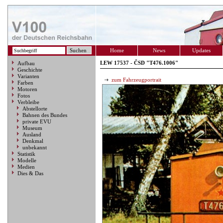
Home
News
Updates
LEW 17537 - ČSD "T476.1006"
Aufbau
Geschichte
Varianten
zum Fahrzeugportrait
Farben
Motoren
Fotos
Verbleibe
Abstellorte
Bahnen des Bundes
private EVU
Museum
Ausland
Denkmal
unbekannt
Statistik
Modelle
Medien
Dies & Das