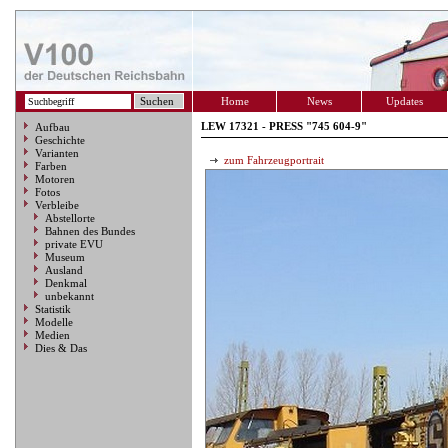
Home
News
Updates
LEW 17321 - PRESS "745 604-9"
Aufbau
Geschichte
Varianten
zum Fahrzeugportrait
Farben
Motoren
Fotos
Verbleibe
Abstellorte
Bahnen des Bundes
private EVU
Museum
Ausland
Denkmal
unbekannt
Statistik
Modelle
Medien
Dies & Das