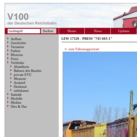
Home
News
Updates
LEW 17320 - PRESS "745 603-1"
Aufbau
Geschichte
Varianten
zum Fahrzeugportrait
Farben
Motoren
Fotos
Verbleibe
Abstellorte
Bahnen des Bundes
private EVU
Museum
Ausland
Denkmal
unbekannt
Statistik
Modelle
Medien
Dies & Das