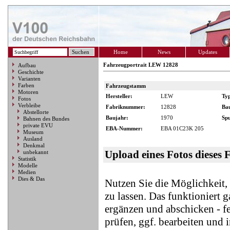
Home
News
Updates
Fahrzeugportrait LEW 12828
Aufbau
Geschichte
Varianten
Farben
Fahrzeugstamm
Motoren
Hersteller:
LEW
Ty
Fotos
Verbleibe
Fabriknummer:
12828
Ba
Abstellorte
Baujahr:
1970
Spu
Bahnen des Bundes
private EVU
EBA-Nummer:
EBA 01C23K 205
Museum
Ausland
Denkmal
Upload eines Fotos dieses 
unbekannt
Statistik
Modelle
Medien
Dies & Das
Nutzen Sie die Möglichkeit
zu lassen. Das funktioniert 
ergänzen und abschicken - f
prüfen, ggf. bearbeiten und 