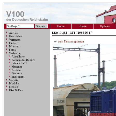
Home
News
Updates
LEW 14362 - RTT "203 506-1"
Aufbau
Geschichte
Varianten
zum Fahrzeugportrait
Farben
Motoren
Fotos
Verbleibe
Abstellorte
Bahnen des Bundes
private EVU
Museum
Ausland
Denkmal
unbekannt
Statistik
Modelle
Medien
Dies & Das