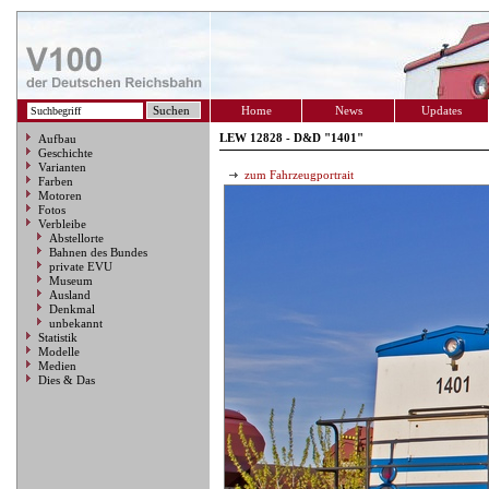
Home
News
Updates
LEW 12828 - D&D "1401"
Aufbau
Geschichte
Varianten
zum Fahrzeugportrait
Farben
Motoren
Fotos
Verbleibe
Abstellorte
Bahnen des Bundes
private EVU
Museum
Ausland
Denkmal
unbekannt
Statistik
Modelle
Medien
Dies & Das