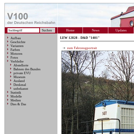
Home
News
Updates
LEW 12828 - D&D "1401"
Aufbau
Geschichte
Varianten
zum Fahrzeugportrait
Farben
Motoren
Fotos
Verbleibe
Abstellorte
Bahnen des Bundes
private EVU
Museum
Ausland
Denkmal
unbekannt
Statistik
Modelle
Medien
Dies & Das