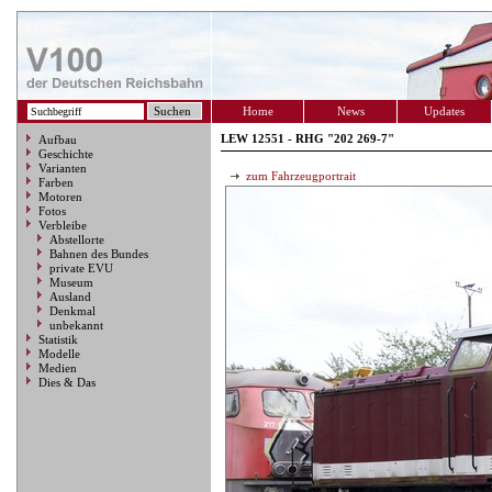
Home
News
Updates
LEW 12551 - RHG "202 269-7"
Aufbau
Geschichte
Varianten
zum Fahrzeugportrait
Farben
Motoren
Fotos
Verbleibe
Abstellorte
Bahnen des Bundes
private EVU
Museum
Ausland
Denkmal
unbekannt
Statistik
Modelle
Medien
Dies & Das