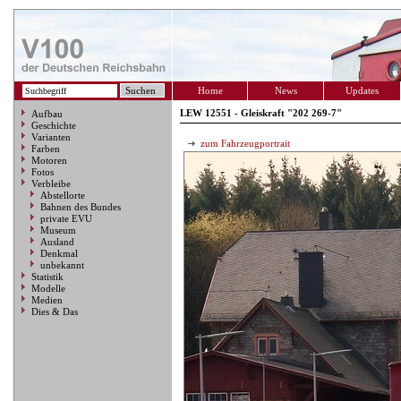
Home
News
Updates
LEW 12551 - Gleiskraft "202 269-7"
Aufbau
Geschichte
Varianten
zum Fahrzeugportrait
Farben
Motoren
Fotos
Verbleibe
Abstellorte
Bahnen des Bundes
private EVU
Museum
Ausland
Denkmal
unbekannt
Statistik
Modelle
Medien
Dies & Das