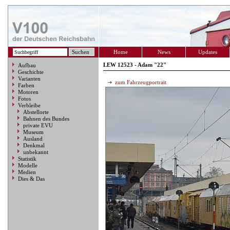
Home
News
Updates
LEW 12523 - Adam "22"
Aufbau
Geschichte
Varianten
zum Fahrzeugportrait
Farben
Motoren
Fotos
Verbleibe
Abstellorte
Bahnen des Bundes
private EVU
Museum
Ausland
Denkmal
unbekannt
Statistik
Modelle
Medien
Dies & Das