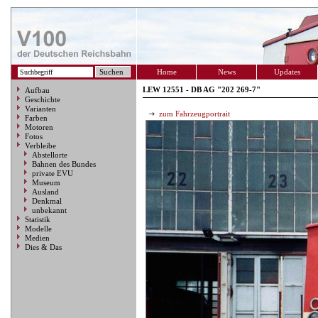
Home
News
Updates
LEW 12551 - DB AG "202 269-7"
Aufbau
Geschichte
Varianten
zum Fahrzeugportrait
Farben
Motoren
Fotos
Verbleibe
Abstellorte
Bahnen des Bundes
private EVU
Museum
Ausland
Denkmal
unbekannt
Statistik
Modelle
Medien
Dies & Das