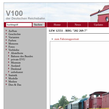
Home
News
Updates
LEW 12551 - RHG "202 269-7"
Aufbau
Geschichte
Varianten
zum Fahrzeugportrait
Farben
Motoren
Fotos
Verbleibe
Abstellorte
Bahnen des Bundes
private EVU
Museum
Ausland
Denkmal
unbekannt
Statistik
Modelle
Medien
Dies & Das