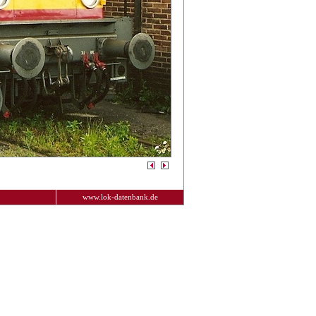
www.lok-datenbank.de