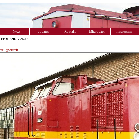
News
Updates
Kontakt
Mitarbeiter
Impressum
 EBM "202 269-7"
zeugportrait