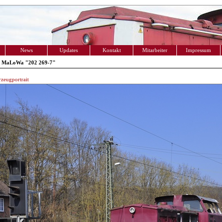
News
Updates
Kontakt
Mitarbeiter
Impressum
 MaLoWa "202 269-7"
zeugportrait