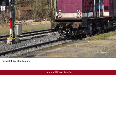
- Baunatal-Guntershausen
www.v100-online.de