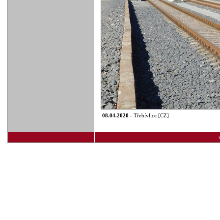
08.04.2020
- Třebívlice [CZ]