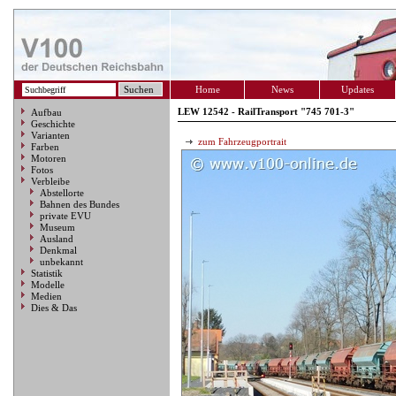
Home
News
Updates
LEW 12542 - RailTransport "745 701-3"
Aufbau
Geschichte
Varianten
zum Fahrzeugportrait
Farben
Motoren
Fotos
Verbleibe
Abstellorte
Bahnen des Bundes
private EVU
Museum
Ausland
Denkmal
unbekannt
Statistik
Modelle
Medien
Dies & Das