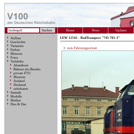
Home
News
Updates
LEW 12542 - RailTransport "745 701-3"
Aufbau
Geschichte
Varianten
zum Fahrzeugportrait
Farben
Motoren
Fotos
Verbleibe
Abstellorte
Bahnen des Bundes
private EVU
Museum
Ausland
Denkmal
unbekannt
Statistik
Modelle
Medien
Dies & Das