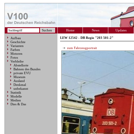
Home
News
Updates
LEW 12542 - DB Regio "203 501-2"
Aufbau
Geschichte
Varianten
zum Fahrzeugportrait
Farben
Motoren
Fotos
Verbleibe
Abstellorte
Bahnen des Bundes
private EVU
Museum
Ausland
Denkmal
unbekannt
Statistik
Modelle
Medien
Dies & Das