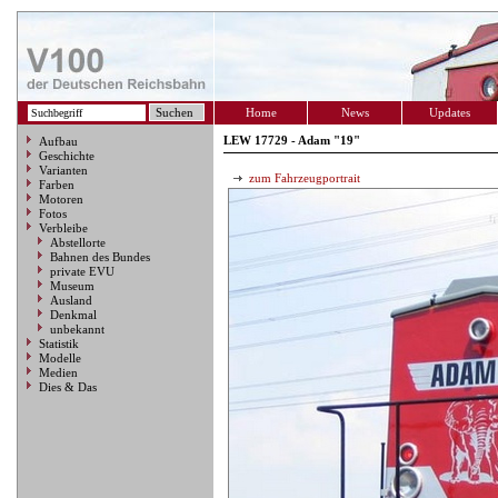
Home
News
Updates
LEW 17729 - Adam "19"
Aufbau
Geschichte
Varianten
zum Fahrzeugportrait
Farben
Motoren
Fotos
Verbleibe
Abstellorte
Bahnen des Bundes
private EVU
Museum
Ausland
Denkmal
unbekannt
Statistik
Modelle
Medien
Dies & Das