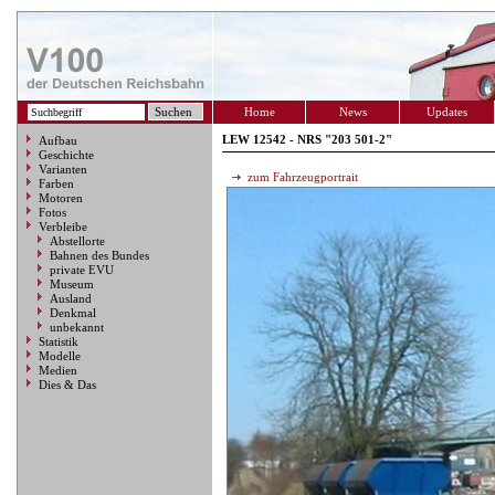
Home
News
Updates
LEW 12542 - NRS "203 501-2"
Aufbau
Geschichte
Varianten
zum Fahrzeugportrait
Farben
Motoren
Fotos
Verbleibe
Abstellorte
Bahnen des Bundes
private EVU
Museum
Ausland
Denkmal
unbekannt
Statistik
Modelle
Medien
Dies & Das