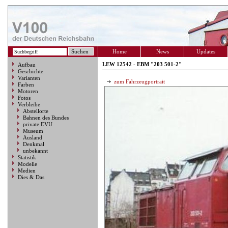
Home
News
Updates
LEW 12542 - EBM "203 501-2"
Aufbau
Geschichte
Varianten
zum Fahrzeugportrait
Farben
Motoren
Fotos
Verbleibe
Abstellorte
Bahnen des Bundes
private EVU
Museum
Ausland
Denkmal
unbekannt
Statistik
Modelle
Medien
Dies & Das